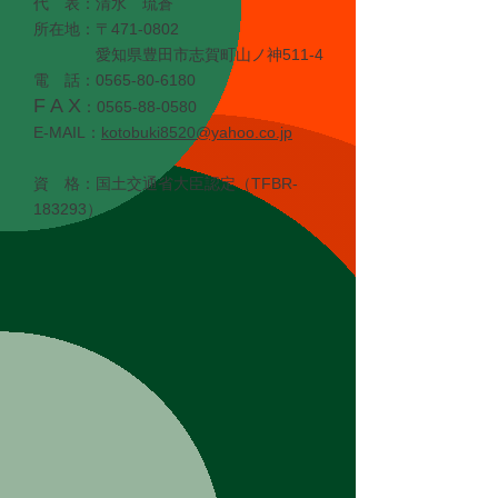
​代 表：清水 琉蒼
所在地：〒471-0802
愛知県豊田市志賀町山ノ神511-4
電 話：0565-80-6180
F A X
：0565-88-0580
E-MAIL：
kotobuki8520@yahoo.co.jp
資 格：国土交通省大臣認定（TFBR-
183293）